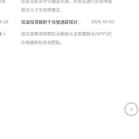
量與
從普洱熟茶中分離益生菌，并對其進行形態學觀
察及分子生物學鑒定。
3-10
2025-03-03
恒溫恒濕箱對于信號通路探討茵陳清肺顆粒
蘿卜
探究茵陳清肺顆粒治療肺炎支原體肺炎(MPP)的
作用機制和有效靶點。