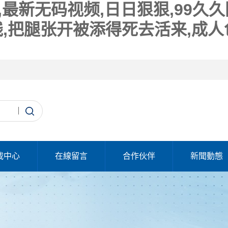
,最新无码视频,日日狠狠,99久
线,把腿张开被添得死去活来,成
載中心
在線留言
合作伙伴
新聞動態