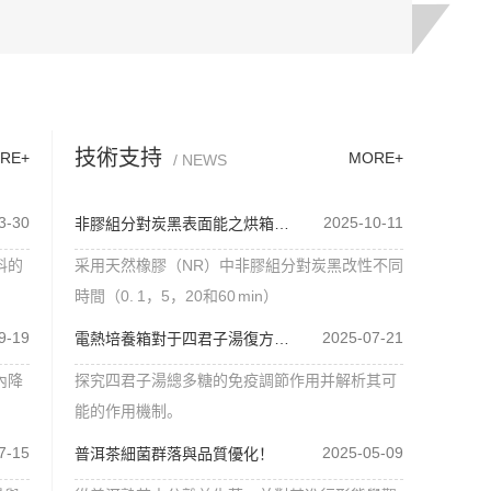
技術支持
RE+
MORE+
/ NEWS
3-30
2025-10-11
非膠組分對炭黑表面能之烘箱使用！
料的
采用天然橡膠（NR）中非膠組分對炭黑改性不同
時間（0. 1，5，20和60 min）
9-19
2025-07-21
電熱培養箱對于四君子湯復方多糖測試！
內降
探究四君子湯總多糖的免疫調節作用并解析其可
能的作用機制。
7-15
2025-05-09
普洱茶細菌群落與品質優化！