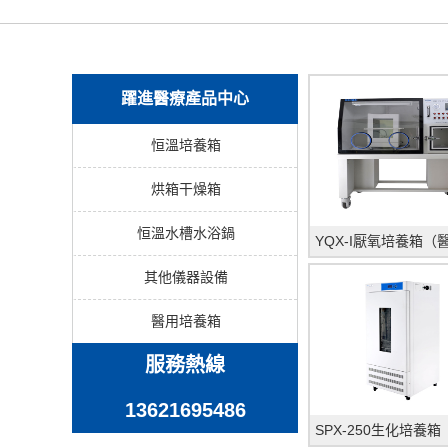
躍進醫療產品中心
恒溫培養箱
烘箱干燥箱
恒溫水槽水浴鍋
其他儀器設備
醫用培養箱
服務熱線
13621695486