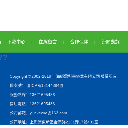
下載中心
在線留言
合作伙伴
新聞動態
|
|
|
|
|
??
Copyright © 2002-2019 上海蟻霖科學儀器有限公司 版權所有
備案號：
滬ICP備18144394號
服務熱線：13621695486
售后電話：13621695486
公司郵箱：yilinkexue@163.com
公司地址：上海浦東新區金高路2131弄17號401室