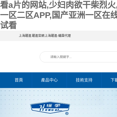
看a片的网站,少妇肉欲干柴烈火
一区二区APP,国产亚洲一区在
试看
上海躍進
躍進官網
上海躍進-蟻霖代理
首頁
產品中心
技術支持
下