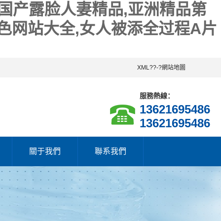
久国产露脸人妻精品,亚洲精品第
人色网站大全,女人被添全过程A片
XML
??-?
網站地圖
服務熱線：
13621695486
13621695486
關于我們
聯系我們