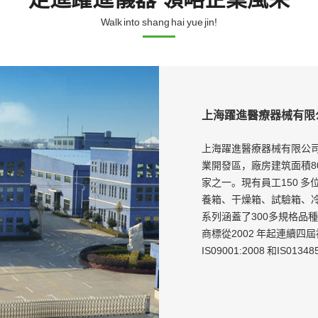
Walk into shang hai yue jin!
上海躍進醫療器械有限
上海躍進醫療器械有限公司
業開發區，廠房建筑面積80
家之一。現有員工150 多
養箱、干燥箱、試驗箱、
系列涵蓋了300多規格品
商標從2002 年起連續四
IS09001:2008 和IS01