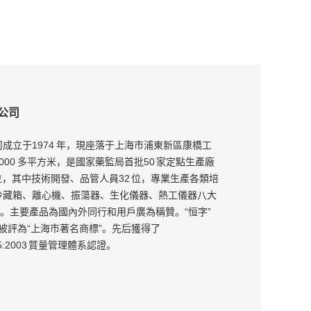
公司
成立于1974 年，現座落于上海市浦東新區康橋工
00 多平方米，是國家藥監局首批50 家定點生產廠
位，其中技術開發、品管人員32 位，專業生產各類培
冷藏箱、離心機、振蕩器、生化儀器、熱工儀器八大
種。主要產品為國內外同行和用戶廣為稱贊。“恒字”
屆被評為“上海市著名商標”。先后獲得了
3485:2003 質量管理體系認證。