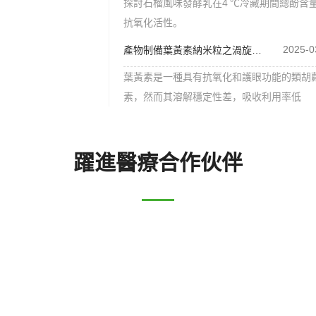
探討石榴風味發酵乳在4 ℃冷藏期間總酚含
抗氧化活性。
2025-0
產物制備葉黃素納米粒之渦旋儀使用
葉黃素是一種具有抗氧化和護眼功能的類胡
素，然而其溶解穩定性差，吸收利用率低
躍進醫療合作伙伴